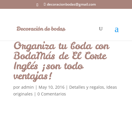
decoracionbodas@gmail.com
Organiza tu boda con
BodaMás de El Corte
Inglés ¡son todo
ventajas!
por
admin
|
May 10, 2016
|
Detalles y regalos
,
Ideas
originales
|
0 Comentarios