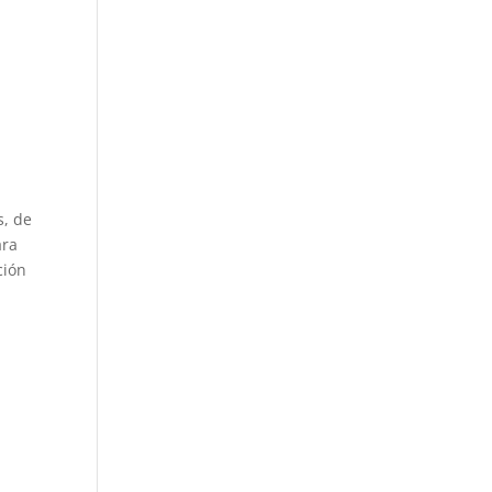
s, de
ara
ción