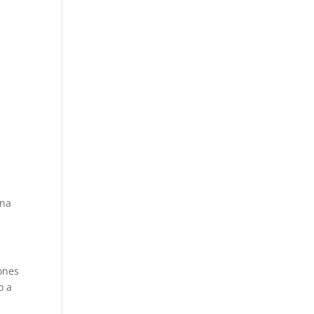
una
ones
o a