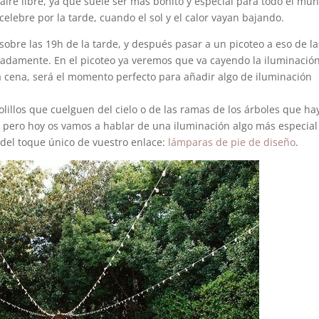
ire libre, ya que suele ser más bonito y especial para todo el mu
elebre por la tarde, cuando el sol y el calor vayan bajando.
 sobre las 19h de la tarde, y después pasar a un picoteo a eso de la
imadamente. En el picoteo ya veremos que va cayendo la iluminació
 la cena, será el momento perfecto para añadir algo de iluminación
lillos que cuelguen del cielo o de las ramas de los árboles que ha
, pero hoy os vamos a hablar de una iluminación algo más especial
del toque único de vuestro enlace:
lámparas de pie de diseño
.