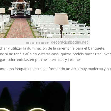
r y utilizar la iluminación de la ceremonia para el banquete.
omo si no tenéis aún en vuestra casa, quizás podéis hacer una inve
gar, colocándolas en porches, terrazas y jardines.
cinante una lámpara como esta, formando un arco muy moderno y co