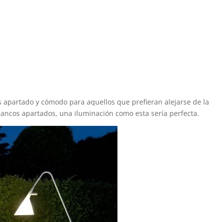
 apartado y cómodo para aquellos que prefieran alejarse de la
ancos apartados, una iluminación como esta sería perfecta.