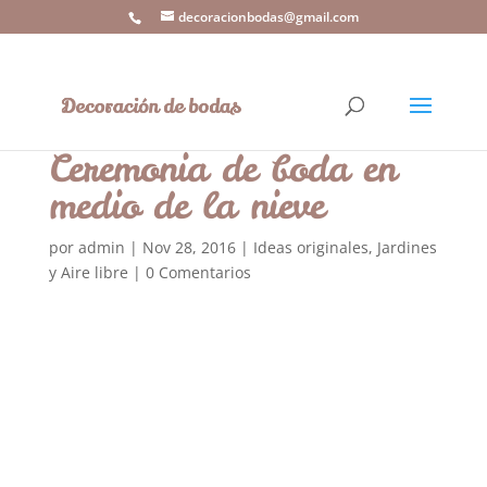
decoracionbodas@gmail.com
Ceremonia de boda en
medio de la nieve
por
admin
|
Nov 28, 2016
|
Ideas originales
,
Jardines
y Aire libre
|
0 Comentarios