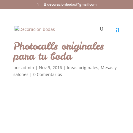
decoracionbodas@gmail.com
Photocalls originales
para tu boda
por
admin
|
Nov 9, 2016
|
Ideas originales
,
Mesas y
salones
|
0 Comentarios