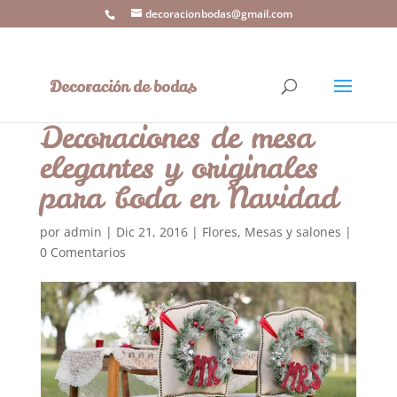
decoracionbodas@gmail.com
Decoraciones de mesa
elegantes y originales
para boda en Navidad
por
admin
|
Dic 21, 2016
|
Flores
,
Mesas y salones
|
0 Comentarios