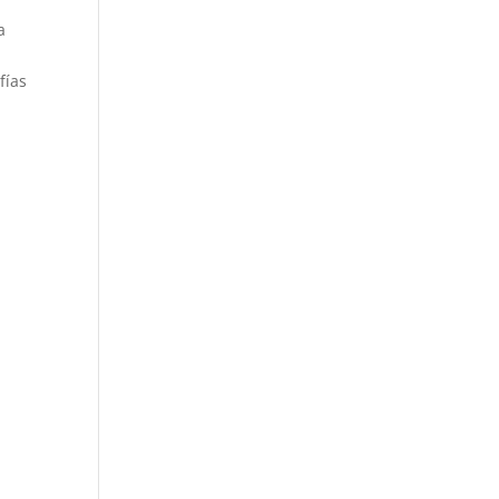
a
fías