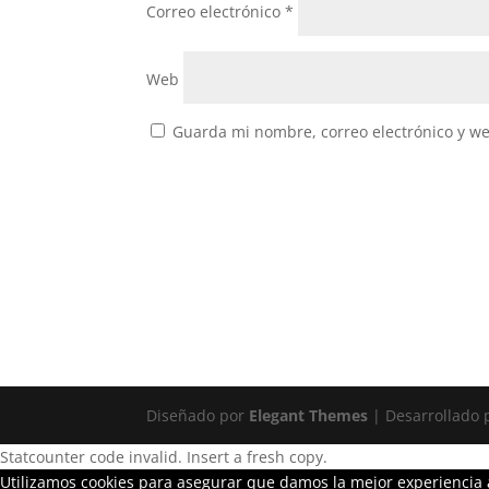
Correo electrónico
*
Web
Guarda mi nombre, correo electrónico y w
Diseñado por
Elegant Themes
| Desarrollado
Statcounter code invalid. Insert a fresh copy.
Utilizamos cookies para asegurar que damos la mejor experiencia a