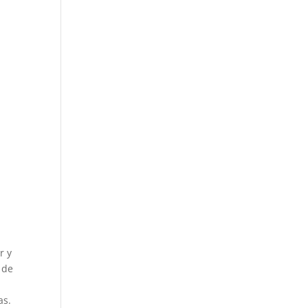
r y
 de
as.