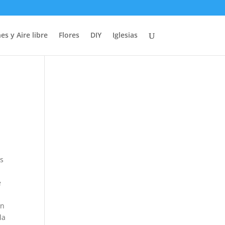
es y Aire libre
Flores
DIY
Iglesias
os
e
in
la