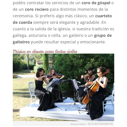
podéis contratar los servicios de un
coro de góspel
o
de un
coro rociero
para distintos momentos de la
ceremonia. Si preferís algo más clásico, un
cuarteto
de cuerda
siempre será elegante y agradable. En
cuanto a la salida de la iglesia, si vuestra tradición es
gallega, asturiana o celta, un gaiteiro o un
grupo de
gaiteiros
puede resultar especial y emocionante.
Música en directo para bodas civiles