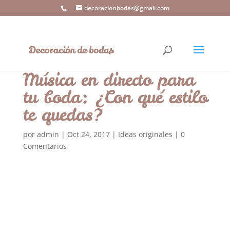
decoracionbodas@gmail.com
Música en directo para
tu boda: ¿Con qué estilo
te quedas?
por
admin
|
Oct 24, 2017
|
Ideas originales
|
0
Comentarios