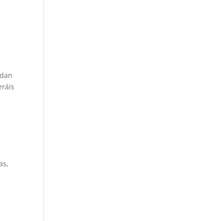
edan
eráis
as,