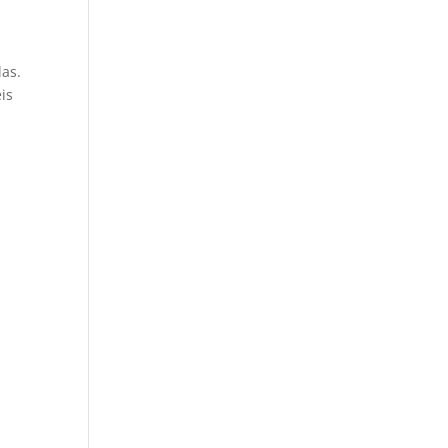
las.
is