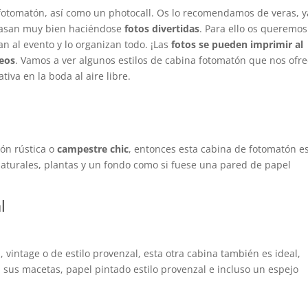
fotomatón, así como un photocall. Os lo recomendamos de veras, y
o pasan muy bien haciéndose
fotos divertidas
. Para ello os queremos
an al evento y lo organizan todo. ¡Las
fotos se pueden imprimir al
eos
. Vamos a ver algunos estilos de cabina fotomatón que nos ofr
iva en la boda al aire libre.
ión rústica o
campestre chic
, entonces esta cabina de fotomatón e
naturales, plantas y un fondo como si fuese una pared de papel
l
 vintage o de estilo provenzal, esta otra cabina también es ideal,
 sus macetas, papel pintado estilo provenzal e incluso un espejo