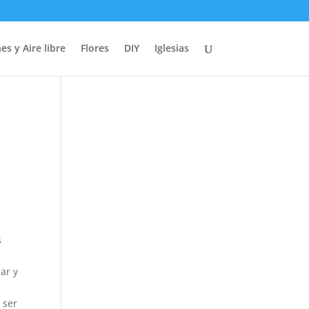
es y Aire libre
Flores
DIY
Iglesias
s
ar y
 ser