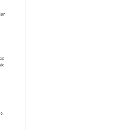
jar
nos
iel
o.