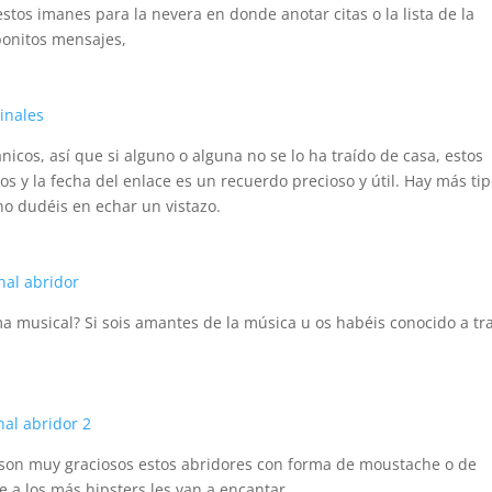
stos imanes para la nevera en donde anotar citas o la lista de la
 bonitos mensajes,
icos, así que si alguno o alguna no se lo ha traído de casa, estos
 y la fecha del enlace es un recuerdo precioso y útil. Hay más ti
no dudéis en echar un vistazo.
a musical? Si sois amantes de la música u os habéis conocido a tr
son muy graciosos estos abridores con forma de moustache o de
 a los más hipsters les van a encantar.