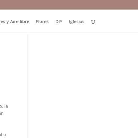
es y Aire libre
Flores
DIY
Iglesias
, la
an
l o