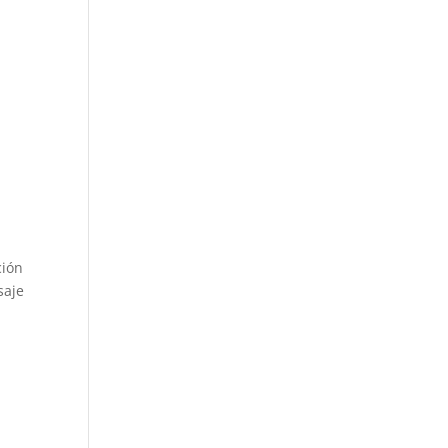
ción
saje