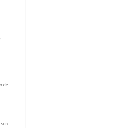
,
y
to de
, son