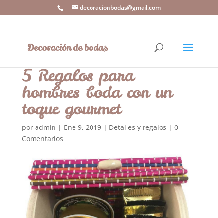
decoracionbodas@gmail.com
5 Regalos para
hombres boda con un
toque gourmet
por
admin
|
Ene 9, 2019
|
Detalles y regalos
|
0
Comentarios