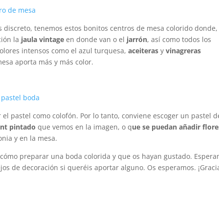
ás discreto, tenemos estos bonitos centros de mesa colorido donde,
ción la
jaula vintage
en donde van o el
jarrón
, así como todos los
olores intensos como el azul turquesa,
aceiteras
y
vinagreras
mesa aporta más y más color.
 el pastel como colofón. Por lo tanto, conviene escoger un pastel d
nt pintado
que vemos en la imagen, o q
ue se puedan añadir flore
nia y en la mesa.
 cómo preparar una boda colorida y que os hayan gustado. Esper
jos de decoración si queréis aportar alguno. Os esperamos. ¡Graci