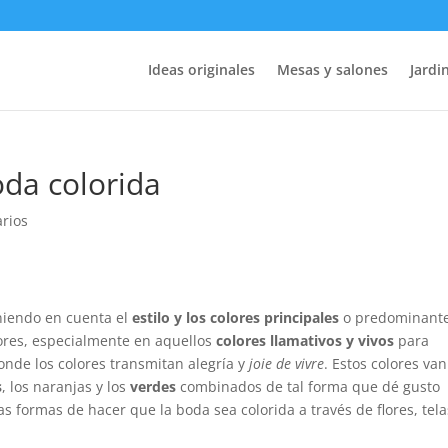
Ideas originales
Mesas y salones
Jardin
da colorida
rios
niendo en cuenta el
estilo y los colores principales
o predominante
lores, especialmente en aquellos
colores llamativos y vivos
para
donde los colores transmitan alegría y
joie de vivre
. Estos colores van
s
, los naranjas y los
verdes
combinados de tal forma que dé gusto
s formas de hacer que la boda sea colorida a través de flores, tela