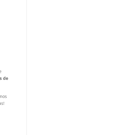
e
s de
amos
as!