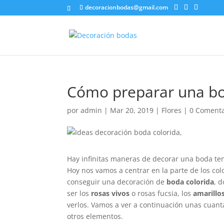
decoracionbodas@gmail.com
Cómo preparar una bo
por
admin
|
Mar 20, 2019
|
Flores
|
0 Comenta
Hay infinitas maneras de decorar una boda te
Hoy nos vamos a centrar en la parte de los co
conseguir una decoración de
boda colorida
, 
ser los
rosas vivos
o rosas fucsia, los
amarillo
verlos. Vamos a ver a continuación unas cuanta
otros elementos.