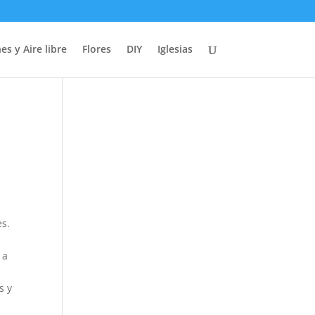
es y Aire libre
Flores
DIY
Iglesias
s.
 a
s y