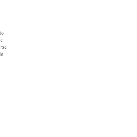
to
re
arse
la
.