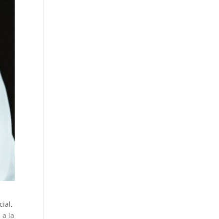
ial,
 a la