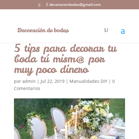
decoracionbodas@gmail.com
5 tips para decorar tu
boda tú mism@ por
muy poco dinero
por
admin
|
Jul 22, 2019
|
Manualidades DIY
|
0
Comentarios