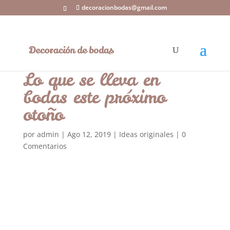
decoracionbodas@gmail.com
Lo que se lleva en
bodas este próximo
otoño
por
admin
|
Ago 12, 2019
|
Ideas originales
|
0
Comentarios