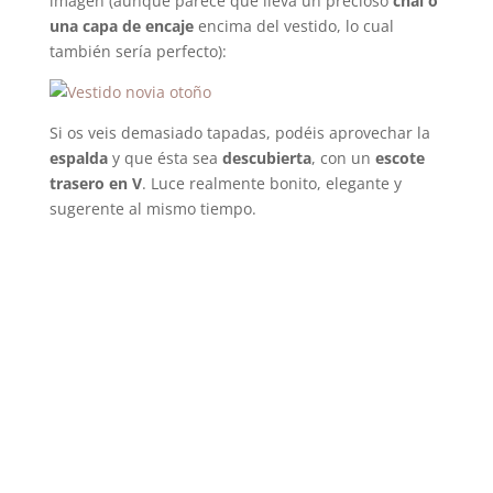
imagen (aunque parece que lleva un precioso
chal o
una capa de encaje
encima del vestido, lo cual
también sería perfecto):
Si os veis demasiado tapadas, podéis aprovechar la
espalda
y que ésta sea
descubierta
, con un
escote
trasero en V
. Luce realmente bonito, elegante y
sugerente al mismo tiempo.