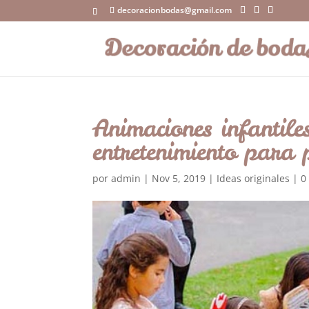
decoracionbodas@gmail.com
Animaciones infantil
entretenimiento para 
por
admin
|
Nov 5, 2019
|
Ideas originales
|
0