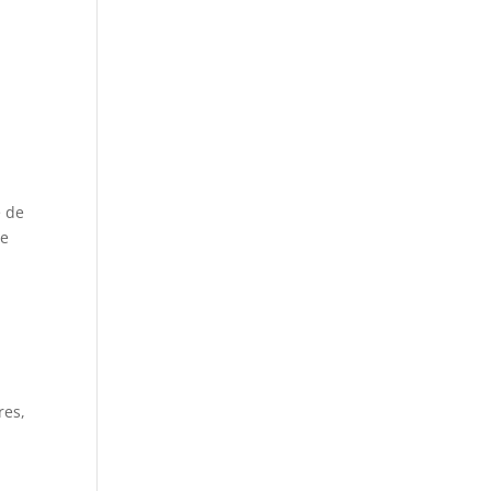
e de
se
e
res,