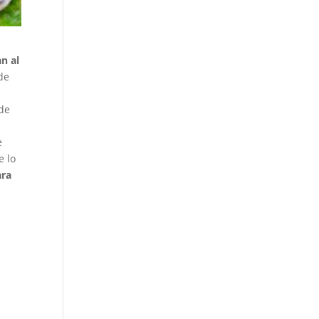
n al
de
nde
e
e lo
ara