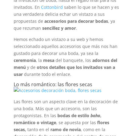
la invitación de boda, hasta el regalo final para los
invitados. En
Cottonbird
saben lo que se hacen y es
una verdadera delicia echar un vistazo a sus
propuestas de
accesorios para decorar bodas
, ya
que rezuman
sencillez y amor
.
Hemos echado un vistazo a su web y hemos
seleccionado aquellos accesorios que más nos han
gustado para decorar una boda, ya sea la
ceremonia
, la
mesa
del banquete, los
adornos del
menú
y de
otros detalles que los invitados van a
usar
durante todo el enlace.
Lo más romántico: las flores secas
Las flores son un aspecto clave en la decoración de
una boda. Más que un accesorio, son las
protagonistas. En las
bodas de estilo
boho
,
romántico o vintage
, se apuesta por las
flores
secas,
tanto en el
ramo de novia
, como en la