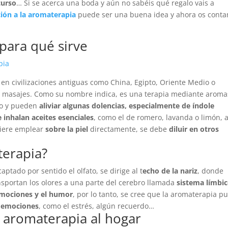
curso
… Si se acerca una boda y aún no sabéis qué regalo vais a
ación a la aromaterapia
puede ser una buena idea y ahora os cont
para qué sirve
 en civilizaciones antiguas como China, Egipto, Oriente Medio o
 masajes. Como su nombre indica, es una terapia mediante aroma
mo y pueden
aliviar algunas dolencias, especialmente de índole
e inhalan aceites esenciales
, como el de romero, lavanda o limón, 
quiere emplear
sobre la piel
directamente, se debe
diluir en otros
terapia?
aptado por sentido el olfato, se dirige al t
echo de la nariz
, donde
nsportan los olores a una parte del cerebro llamada
sistema límbi
 emociones y el humor
, por lo tanto, se cree que la aromaterapia p
n emociones
, como el estrés, algún recuerdo…
 aromaterapia al hogar