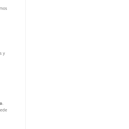
amos
s y
a
co
.
uede