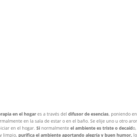
rapia en el hogar
es a través del
difusor de esencias
, poniendo en
normalmente en la sala de estar o en el baño. Se elije uno u otro ar
ciar en el hogar.
Si
normalmente
el ambiente es triste o decaíd
o,
y limpio,
purifica el ambiente aportando alegría y buen humor,
l