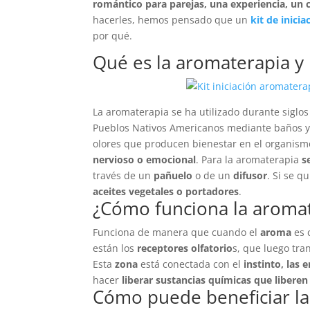
romántico para parejas, una experiencia, un 
hacerles, hemos pensado que un
kit de inici
por qué.
Qué es la aromaterapia y 
La aromaterapia se ha utilizado durante siglos
Pueblos Nativos Americanos mediante baños y
olores que producen bienestar en el organis
nervioso o emocional
. Para la aromaterapia
s
través de un
pañuelo
o de un
difusor
. Si se 
aceites vegetales o portadores
.
¿Cómo funciona la aroma
Funciona de manera que cuando el
aroma
es c
están los
receptores olfatorio
s, que luego tra
Esta
zona
está conectada con el
instinto, las
hacer
liberar sustancias químicas que libere
Cómo puede beneficiar la