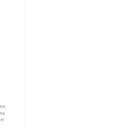
tre
oma
 el
o