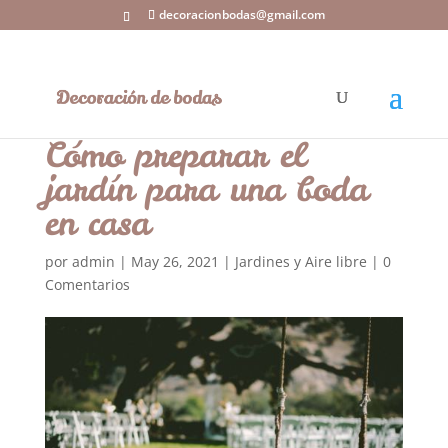
decoracionbodas@gmail.com
Cómo preparar el
jardín para una boda
en casa
por
admin
|
May 26, 2021
|
Jardines y Aire libre
|
0
Comentarios