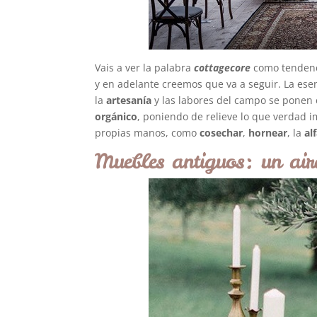
Vais a ver la palabra
cottagecore
como tendenci
y en adelante creemos que va a seguir. La esen
la
artesanía
y las labores del campo se ponen 
orgánico
, poniendo de relieve lo que verdad 
propias manos, como
cosechar
,
hornear
, la
al
Muebles antiguos: un air