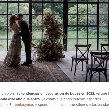
 un ojo a las
tendencias en decoración de bodas en 2022
, ya que 
boda este año que entra
, ya estáis eligiendo muchos aspectos
tículo. En
bodasymas
responden a muchas cuestiones relacionada