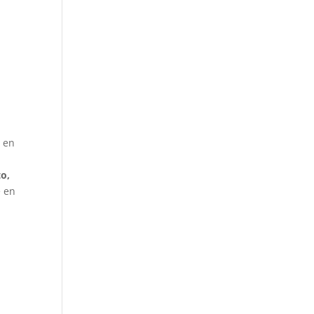
e en
o,
e en