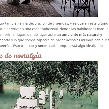
a también en la decoración de viviendas, y es que en este último
cia es volver a una casa tradicional, donde las habilidades manua
en primer lugar, dando lugar así a un
ambiente más natural y
importa y lo que somos capaces de hacer nosotros mismos con nue
farería
… Esto trae
paz y serenidad
, aunque está algo idealizado.
e de nostalgia