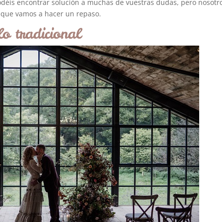
 podéis encontrar solución a muchas de vuestras dudas, pero nosotr
í que vamos a hacer un repaso.
lo tradicional