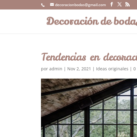
decoracionbodas@gmail.com
Tendencias en decora
por
admin
|
Nov 2, 2021
|
Ideas originales
|
0