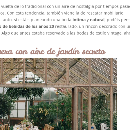
 vuelta de lo tradicional con un aire de nostalgia por tiempos pas
os. Con esta tendencia, también viene la de rescatar mobiliario
o tanto, si estáis planeando una boda
íntima
y
natural
, podéis pen
to de bebidas de los años 20
restaurado, un rincón decorado con u
.. Algo que antes estaba reservado a las bodas de estilo vintage, ah
era con aire de jardín secreto