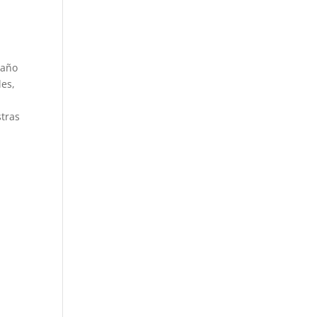
 año
les,
stras