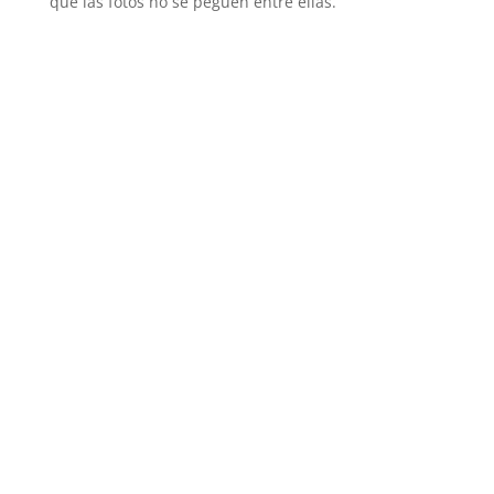
que las fotos no se peguen entre ellas.