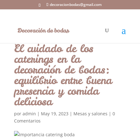
decoracionbodas@gmail.com
El cuidado de los
caterings en la
decoración de bodas:
equilibrio entre buena
presencia y comida
deliciosa
por
admin
|
May 19, 2023
|
Mesas y salones
|
0
Comentarios