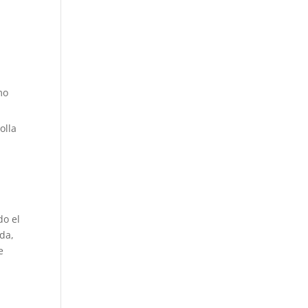
mo
olla
do el
da,
e