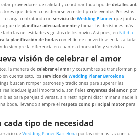
ntratar proveedores de calidad y coordinar todo tipo de
detalles ant
factores que deben considerarse en este tipo de eventos.Por estas
ar la carga contratando un
servicio de
Wedding Planner
que junto 
encargue de
planificar adecuadamente
y tomar las decisiones más
e lado las necesidades y gustos de los novios.Así pues, en
Nitidia
ra la planificación de bodas
con el fin de convertirse en las aliada
do siempre la diferencia en cuanto a innovación y servicios.
ueva visión de celebrar el amor
stos, la manera de
celebrar el amor
y costumbres se transforman p
 en cuenta esto, los
servicios de
Wedding Planer Barcelona
ings buscan romper patrones y tradiciones para superar las
s realidad.De igual importancia, son fieles
creyentes del amor
, por
ibles para parejas diversas, sin restringir ni discriminar a nadie l
una boda, llevando siempre el
respeto como principal motor
para
a cada tipo de necesidad
servicio de
Wedding Planer Barcelona
por las mismas razones u