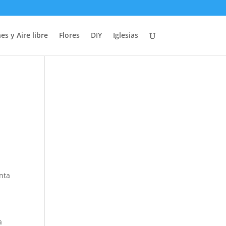
es y Aire libre
Flores
DIY
Iglesias
s
nta
a