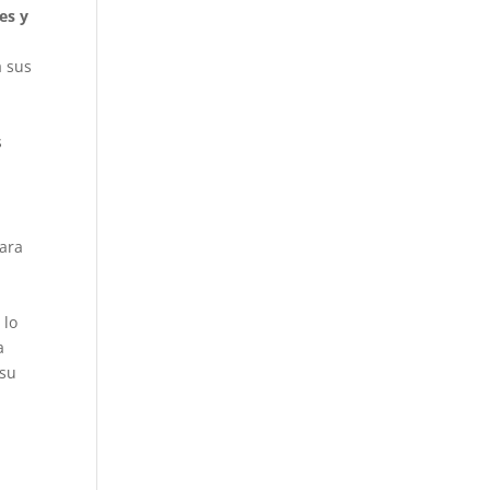
es y
a sus
s
ara
 lo
a
 su