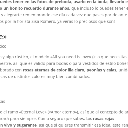
puedes tener en las fotos de preboda, usarlo en la boda, llevarlo 
omo un bonito recuerdo durante años
, que incluso lo puedes tener 
ar y alegrarte rememorando ese día cada vez que pases por delante
 por la florista Sisa Romero, ya verás lo preciosos que son!
e»
y algo rústico, el modelo «All you need is love» («Lo que necesitas
vestre, así que es válido para bodas o para vestidos de estilo bohe
laborado con
rosas eternas de color lila claro, peonías y calas
, unid
ecas de distintos colores muy bien combinados.
 el ramo «Eternal Love» («Amor eterno»), así que al concepto de 
durará para siempre. Como seguro que sabes, l
as rosas rojas
an vivo y sugerente
, así que si quieres transmitir esa idea, este r