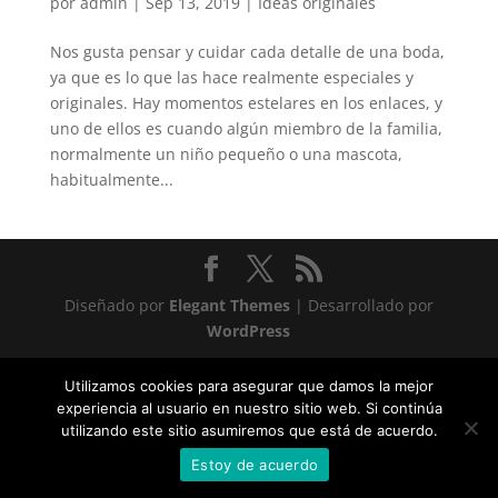
por
admin
|
Sep 13, 2019
|
Ideas originales
Nos gusta pensar y cuidar cada detalle de una boda,
ya que es lo que las hace realmente especiales y
originales. Hay momentos estelares en los enlaces, y
uno de ellos es cuando algún miembro de la familia,
normalmente un niño pequeño o una mascota,
habitualmente...
Diseñado por
Elegant Themes
| Desarrollado por
WordPress
Statcounter code invalid. Insert a fresh copy.
Utilizamos cookies para asegurar que damos la mejor
experiencia al usuario en nuestro sitio web. Si continúa
utilizando este sitio asumiremos que está de acuerdo.
Estoy de acuerdo