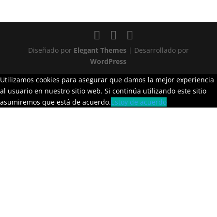
Diseñado por
Elegant Themes
| Desarrollado por
WordPress
Utilizamos cookies para asegurar que damos la mejor experiencia
al usuario en nuestro sitio web. Si continúa utilizando este sitio
asumiremos que está de acuerdo.
Estoy de acuerdo