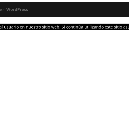
 por
WordPress
l usuario en nuestro sitio web. Si continúa utilizando este sitio 