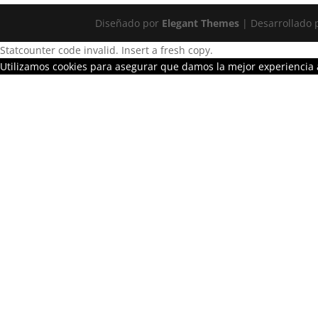
Diseñado por
Elegant Themes
| Desarrollado
Statcounter code invalid. Insert a fresh copy.
Utilizamos cookies para asegurar que damos la mejor experiencia a