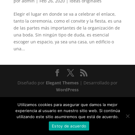
por
admin
|
Feb 26, 2020
|
Ideas originales
Elegir el lugar en donde se va a celebrar el enlace,
tanto la ceremonia, como el convite y la fiesta, es una
de las partes más importantes de la organización de
una boda. Sin ningún tipo de duda, es esencial
escoger un espacio, ya sea una casa, un edificio o
una...
Diseñado por
Elegant Themes
| Desarrollado por
WordPress
Statcounter code invalid. Insert a fresh copy.
Utilizamos cookies para asegurar que damos la mejor
experiencia al usuario en nuestro sitio web. Si continúa
utilizando este sitio asumiremos que está de acuerdo.
Estoy de acuerdo