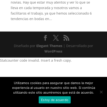
novias. Hay que estar muy atentos y ver lo que se
lleva en cada temporada y nosotros vamos a
facilitaros el trabajo, ya que hemos seleccionado 6
tendencias en bodas en...
Diseñado por
Elegant Themes
| Desarrollado por
WordPress
Statcounter code invalid. Insert a fresh copy.
Utilizamos cookies para asegurar que damos la mejor
experiencia al usuario en nuestro sitio web. Si continúa
utilizando este sitio asumiremos que está de acuerdo.
Estoy de acuerdo