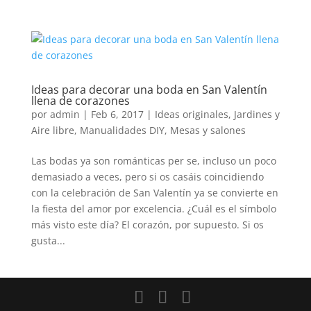
Ideas para decorar una boda en San Valentín
llena de corazones
por
admin
|
Feb 6, 2017
|
Ideas originales
,
Jardines y
Aire libre
,
Manualidades DIY
,
Mesas y salones
Las bodas ya son románticas per se, incluso un poco
demasiado a veces, pero si os casáis coincidiendo
con la celebración de San Valentín ya se convierte en
la fiesta del amor por excelencia. ¿Cuál es el símbolo
más visto este día? El corazón, por supuesto. Si os
gusta...