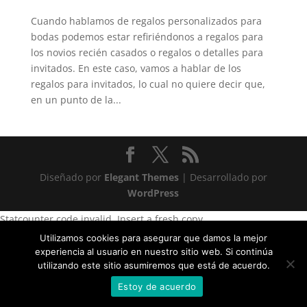
Cuando hablamos de regalos personalizados para
bodas podemos estar refiriéndonos a regalos para
los novios recién casados o regalos o detalles para
invitados. En este caso, vamos a hablar de los
regalos para invitados, lo cual no quiere decir que,
en un punto de la...
Diseñado por
Elegant Themes
| Desarrollado por
WordPress
Statcounter code invalid. Insert a fresh copy.
Utilizamos cookies para asegurar que damos la mejor
experiencia al usuario en nuestro sitio web. Si continúa
utilizando este sitio asumiremos que está de acuerdo.
Estoy de acuerdo