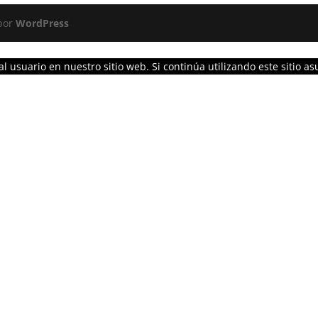
 por
WordPress
l usuario en nuestro sitio web. Si continúa utilizando este sitio 