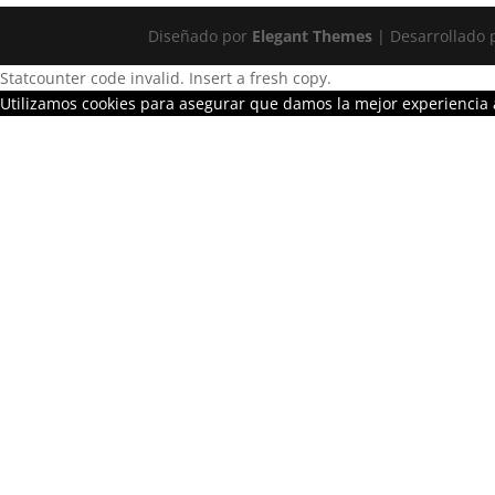
Diseñado por
Elegant Themes
| Desarrollado
Statcounter code invalid. Insert a fresh copy.
Utilizamos cookies para asegurar que damos la mejor experiencia a