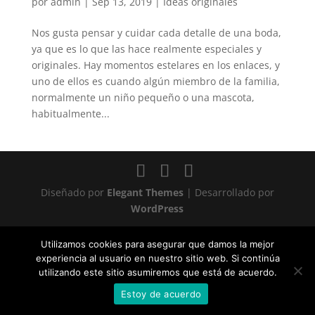
por
admin
|
Sep 13, 2019
|
Ideas originales
Nos gusta pensar y cuidar cada detalle de una boda,
ya que es lo que las hace realmente especiales y
originales. Hay momentos estelares en los enlaces, y
uno de ellos es cuando algún miembro de la familia,
normalmente un niño pequeño o una mascota,
habitualmente...
Diseñado por
Elegant Themes
| Desarrollado por
WordPress
Statcounter code invalid. Insert a fresh copy.
Utilizamos cookies para asegurar que damos la mejor
experiencia al usuario en nuestro sitio web. Si continúa
utilizando este sitio asumiremos que está de acuerdo.
Estoy de acuerdo