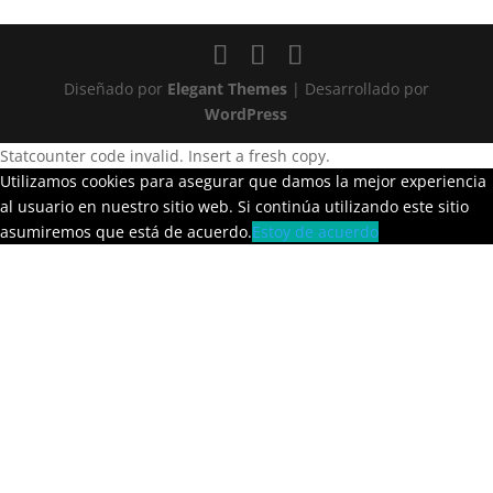
Diseñado por
Elegant Themes
| Desarrollado por
WordPress
Statcounter code invalid. Insert a fresh copy.
Utilizamos cookies para asegurar que damos la mejor experiencia
al usuario en nuestro sitio web. Si continúa utilizando este sitio
asumiremos que está de acuerdo.
Estoy de acuerdo