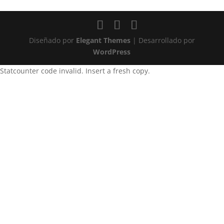
Diseñado por
Elegant Themes
| Desarrollado por
WordPress
Statcounter code invalid. Insert a fresh copy.