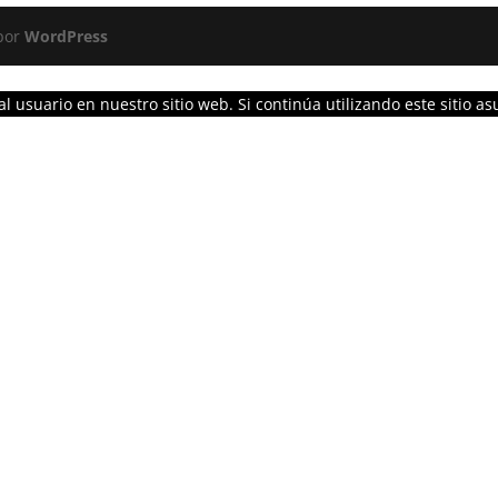
 por
WordPress
l usuario en nuestro sitio web. Si continúa utilizando este sitio 