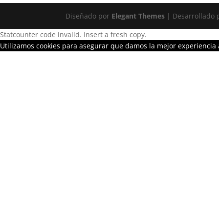
Diseñado por
Elegant Themes
| Desarrollado
Statcounter code invalid. Insert a fresh copy.
Utilizamos cookies para asegurar que damos la mejor experiencia a