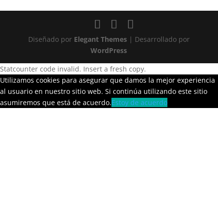
Diseñado por
Elegant Themes
| Desarrollado por
WordPress
Statcounter code invalid. Insert a fresh copy.
Utilizamos cookies para asegurar que damos la mejor experiencia
al usuario en nuestro sitio web. Si continúa utilizando este sitio
asumiremos que está de acuerdo.
Estoy de acuerdo