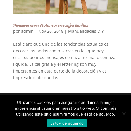
Pizarras para boda con mensajes bonitos
por
admin
|
Nov 26, 2018
|
Manualidades DIY
Está claro que una de las tendencias actuales es
decorar las bodas con pizarras en las que hay
escritos bonitos mensajes con tiza normal o con tiza
líquida. La caligrafía y el lettering son muy
importantes en esta parte de la decoración y es
imprescindible que las...
Utilizamos cookies para asegurar que damos la mejor
experiencia al usuario en nuestro sitio web. Si continúa
Diseñado por
Elegant Themes
| Desarrollado por
utilizando este sitio asumiremos que está de acuerdo.
WordPress
Estoy de acuerdo
Statcounter code invalid. Insert a fresh copy.