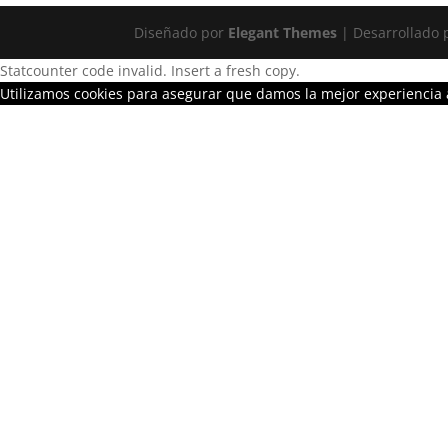
Diseñado por
Elegant Themes
| Desarrollado
Statcounter code invalid. Insert a fresh copy.
Utilizamos cookies para asegurar que damos la mejor experiencia a