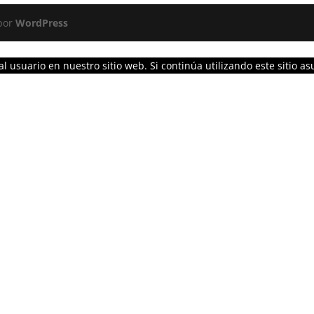
 por
WordPress
l usuario en nuestro sitio web. Si continúa utilizando este sitio 