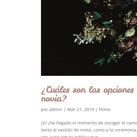
¿Cuáles son las opciones
novia?
por
admin
|
Mar 21, 2019
|
Flores
¡Sí! ¡Ha llegado el momento de escoger el ramo
tanto al vestido de novia, como a la ceremonia
vez, case con tu estilo y que...