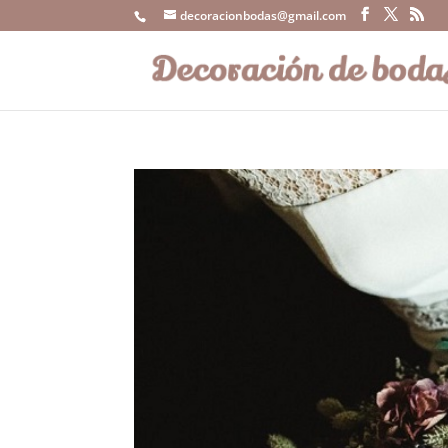
decoracionbodas@gmail.com