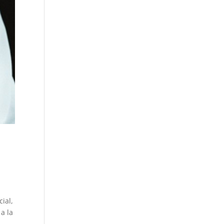
ial,
a la