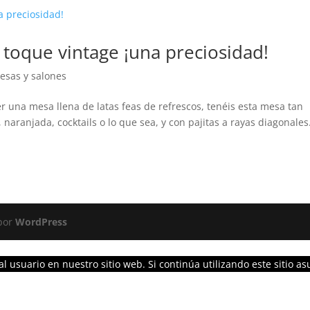
toque vintage ¡una preciosidad!
esas y salones
 una mesa llena de latas feas de refrescos, tenéis esta mesa tan
 naranjada, cocktails o lo que sea, y con pajitas a rayas diagonales
 por
WordPress
l usuario en nuestro sitio web. Si continúa utilizando este sitio 