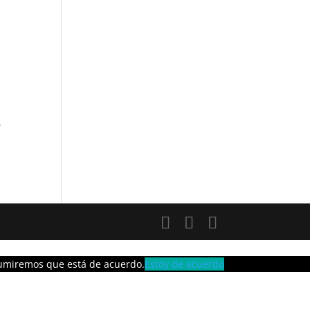
.
asumiremos que está de acuerdo.
Estoy de acuerdo