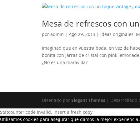
Mesa de refrescos con un 
por
admin
|
Ago 29, 2013
|
Ideas originales
,
M
Imaginad que en vuestra boda, en vez de haber
bonita con jarras de cristal con pink lemonade,
¿No es una maravilla?
Diseñado por
Elegant Themes
| Desarrollado
Statcounter code invalid. Insert a fresh copy.
Utilizamos cookies para asegurar que damos la mejor experiencia a