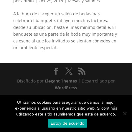
por
admin
|
Oct 25, 2018
|
Mesas y salones
A la hora de escoger un salón de bodas para
celebrar el banquete, influyen muchos factores,
desde su ubicación, hasta el más mínimo detalle. El
banquete es una parte de la boda muy importante y
es esencial que los invitados se sientan cómodos en
un ambiente especial...
Diseñado por
Elegant Themes
| Desarrollado por
WordPress
Statcounter code invalid. Insert a fresh copy.
Utilizamos cookies para asegurar que damos la mejor
experiencia al usuario en nuestro sitio web. Si continúa
utilizando este sitio asumiremos que está de acuerdo.
Estoy de acuerdo