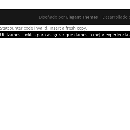
Diseñado por
Elegant Themes
| Desarrollado
Statcounter code invalid. Insert a fresh copy.
Utilizamos cookies para asegurar que damos la mejor experiencia a