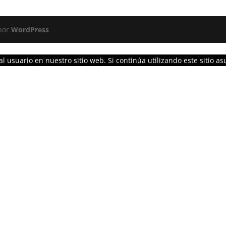
 por
WordPress
l usuario en nuestro sitio web. Si continúa utilizando este sitio 