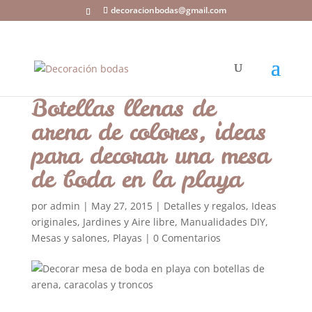
decoracionbodas@gmail.com
Botellas llenas de
arena de colores, ideas
para decorar una mesa
de boda en la playa
por
admin
|
May 27, 2015
|
Detalles y regalos
,
Ideas
originales
,
Jardines y Aire libre
,
Manualidades DIY
,
Mesas y salones
,
Playas
|
0 Comentarios