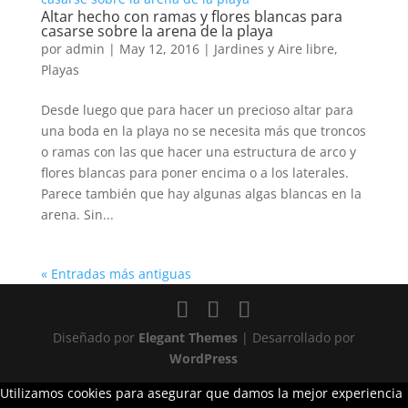
Altar hecho con ramas y flores blancas para
casarse sobre la arena de la playa
por
admin
|
May 12, 2016
|
Jardines y Aire libre
,
Playas
Desde luego que para hacer un precioso altar para
una boda en la playa no se necesita más que troncos
o ramas con las que hacer una estructura de arco y
flores blancas para poner encima o a los laterales.
Parece también que hay algunas algas blancas en la
arena. Sin...
« Entradas más antiguas
Diseñado por
Elegant Themes
| Desarrollado por
WordPress
Utilizamos cookies para asegurar que damos la mejor experiencia