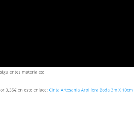
 siguientes materiales:
por 3,35€ en este enlace:
Cinta Artesania Arpillera Boda 3m X 10cm