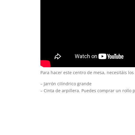
Para hacer este centro de mesa, necesitáis los
– Jarrón cilíndrico grande
– Cinta de arpillera. Puedes comprar un rollo 