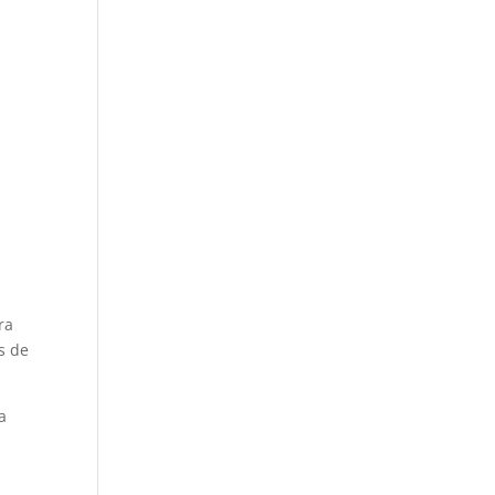
ra
s de
a