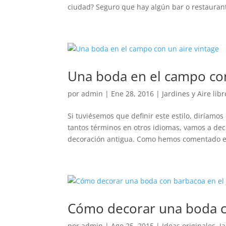
ciudad? Seguro que hay algún bar o restaurant
Una boda en el campo con
por
admin
|
Ene 28, 2016
|
Jardines y Aire libr
Si tuviésemos que definir este estilo, diríamo
tantos términos en otros idiomas, vamos a deci
decoración antigua. Como hemos comentado e
Cómo decorar una boda co
por
admin
|
Ago 25, 2015
|
Ideas originales
,
Ja