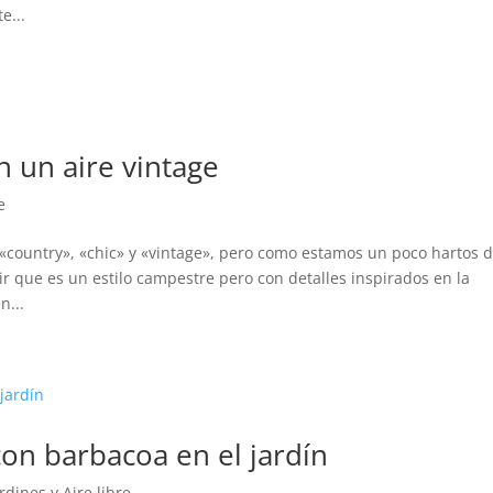
e...
 un aire vintage
e
s «country», «chic» y «vintage», pero como estamos un poco hartos 
r que es un estilo campestre pero con detalles inspirados en la
n...
n barbacoa en el jardín
rdines y Aire libre