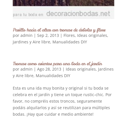
Pasillo hacia el altar con troncos de árboles y flors
por
admin
|
Sep 2, 2013
|
Flores
,
Ideas originales
,
Jardines y Aire libre
,
Manualidades DIY
Troncos como asientos para una boda en el jardín
por
admin
|
Ago 28, 2013
|
Ideas originales
,
Jardines
y Aire libre
,
Manualidades DIY
Esta es una ida muy bonita y original si tu boda se
celebra en el jardín y tiene un toque rustic-chic. Por
favor, no compréis estos troncos, seguramente
podáis alquilarlos y así se reutilizan para múltiples
bodas. ¡Hay que cuidar e medio ambiente!