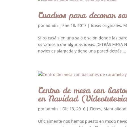
Cuadros para decorar sa
por
admin
|
Ene 18, 2017
|
Ideas originales
,
M
Si os casáis en una sala o salón donde las pa
os vamos a dar algunas ideas. DETRÁS MESA NU
novios es alargada y tiene una pared detrás,...
Centro de mesa con basto
en Navidad (Videotutori
por
admin
|
Dic 13, 2016
|
Flores
,
Manualidad
Oficialmente nos hemos puesto en modo navi